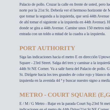
Palacio de pollo. Cruzar la calle en frente de usted, pero l
norte por la 21st St. Debería ver el hermoso horizonte de
que tomar la segunda a la izquierda, que será 44th Avenue
de ahí tomar el siguiente a la izquierda en 44th Avenue). H
donde se gira a 44th Avenue. Camine unos 150 metros más
entrada con un toldo a mitad de la cuadra a la izquierda.
PORT AUTHORITY
Siga las indicaciones hacia el metro E en dirección Uptown
Square - 23rd Street. Salga del tren y caminar a la izquierd
44th St NE Corner. Va a salir fuera del Palacio de pollo. Gi
St. Dirígete hacia los tres grandes de color rojo y blanco 
izquierda en la avenida 44 ª y buscar nuestro signo a media
METRO - COURT SQUARE (E,G
E / M / G Metro - Bajar en la parada Court Sq-23rd St metro
indicaciones en el metro de 44th Drive/21st St NE Corner. V