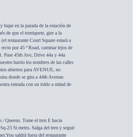
y bajar en la parada de la estación de
s de que el torniquete, gire a la
 (el restaurante Court Square estará a
úe recto por 45 ª Road, caminar lejos de
 21. Pase 45th Ave, Drive 44a y 44a
uestro barrio los nombres de las calles
 bien abiertos para AVENUE, no
uina donde se gira a 44th Avenue.
stra entrada con un toldo a mitad de
n / Queens. Tome el tren E hacia
Sq-23 St metro. Salga del tren y seguir
er.You saldrá fuera del restaurante