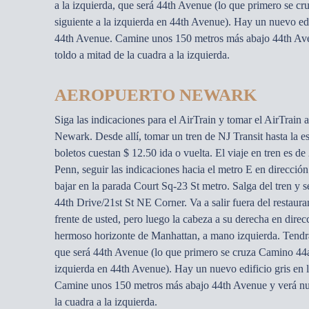
a la izquierda, que será 44th Avenue (lo que primero se cr
siguiente a la izquierda en 44th Avenue). Hay un nuevo edif
44th Avenue. Camine unos 150 metros más abajo 44th Ave
toldo a mitad de la cuadra a la izquierda.
AEROPUERTO NEWARK
Siga las indicaciones para el AirTrain y tomar el AirTrain a
Newark. Desde allí, tomar un tren de NJ Transit hasta la 
boletos cuestan $ 12.50 ida o vuelta. El viaje en tren es de 
Penn, seguir las indicaciones hacia el metro E en direcci
bajar en la parada Court Sq-23 St metro. Salga del tren y s
44th Drive/21st St NE Corner. Va a salir fuera del restauran
frente de usted, pero luego la cabeza a su derecha en direcc
hermoso horizonte de Manhattan, a mano izquierda. Tendrá
que será 44th Avenue (lo que primero se cruza Camino 44a, 
izquierda en 44th Avenue). Hay un nuevo edificio gris en 
Camine unos 150 metros más abajo 44th Avenue y verá nue
la cuadra a la izquierda.