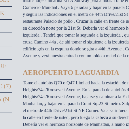
misma tarjeta amarilla MTA Subway para ambos. Tome el tr
Comercio Mundial . Vaya 6 paradas y bajar en la parada Co
RK
y seguir las indicaciones en el metro de 44th Drive/21st St
restaurante Palacio de pollo . Cruzar la calle en frente de 
en dirección norte por la 21st St. Debería ver el hermoso 
izquierda . Tendrá que tomar la segunda a la izquierda , q
cruza Camino 44a , de ahí tomar el siguiente a la izquier
edificio gris en la esquina donde se gira a 44th Avenue .
Avenue y verá nuestra entrada con un toldo a mitad de la cu
RE
AEROPUERTO LAGUARDIA
Tome el autobús Q70 o Q47 Limited hacia la estación de 
 (7)
Heights/74st/Roosevelt Avenue. En la parada de autobús d
Heights/74st/Roosevelt Avenue, bajarse y caminar a la E d
 (N,
Manhattan, y bajar en la parada Court Sq-23 St metro. Salga
el metro de 44th Drive/21st St NE Corner. Va a salir fuera 
la calle en frente de usted, pero luego la cabeza a su derech
Debería ver el hermoso horizonte de Manhattan, a mano iz