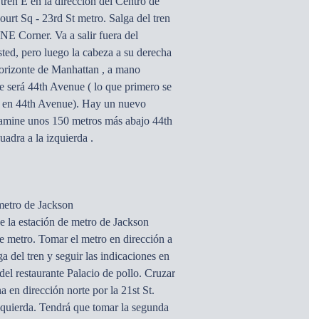
en E en la dirección del Centro de
urt Sq - 23rd St metro. Salga del tren
 NE Corner. Va a salir fuera del
usted, pero luego la cabeza a su derecha
horizonte de Manhattan , a mano
ue será 44th Avenue ( lo que primero se
da en 44th Avenue). Hay un nuevo
 Camine unos 150 metros más abajo 44th
adra a la izquierda .
metro de Jackson
e la estación de metro de Jackson
e metro. Tomar el metro en dirección a
 del tren y seguir las indicaciones en
del restaurante Palacio de pollo. Cruzar
a en dirección norte por la 21st St.
quierda. Tendrá que tomar la segunda